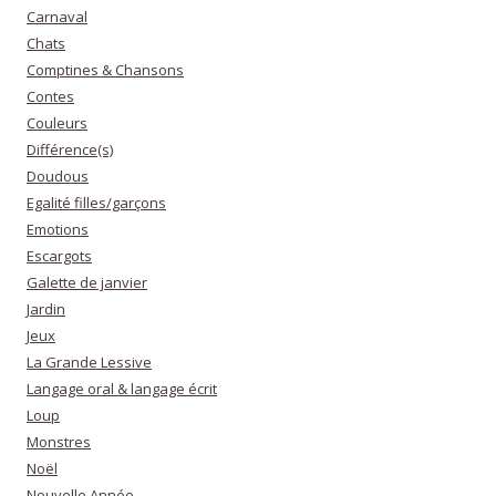
Carnaval
Chats
Comptines & Chansons
Contes
Couleurs
Différence(s)
Doudous
Egalité filles/garçons
Emotions
Escargots
Galette de janvier
Jardin
Jeux
La Grande Lessive
Langage oral & langage écrit
Loup
Monstres
Noël
Nouvelle Année