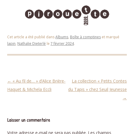
Cet article a été publié dans
Albums
,
Boîte à comptines
et marqué
lapin
,
Nathalie Dieterlé
le
7 février 2024
.
Navigation des articles
←
« Au fil de… » d’Alice Brière-
La collection « Petits Contes
Haquet & Michela Eccli
du Tapis » chez Seuil Jeunesse
→
Laisser un commentaire
Votre adresse e-mail ne sera pas publiée.
Les champs