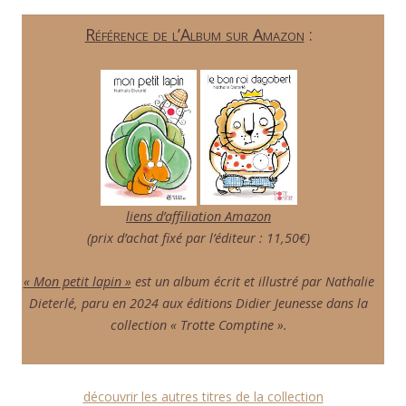
Référence de l’Album sur Amazon
:
liens d’affiliation Amazon
(prix d’achat fixé par l’éditeur : 11,50€)
« Mon petit lapin »
est un album écrit et illustré par Nathalie
Dieterlé, paru en 2024 aux éditions Didier Jeunesse dans la
collection « Trotte Comptine ».
découvrir les autres titres de la collection