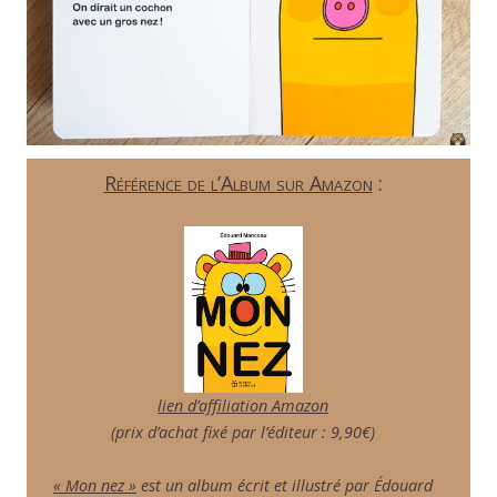
Référence de l’Album sur Amazon
:
lien d’affiliation Amazon
(prix d’achat fixé par l’éditeur : 9,90€)
« Mon nez »
est un album écrit et illustré par Édouard