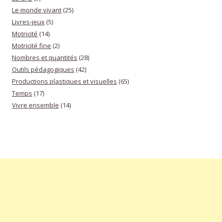
Le monde vivant
(25)
Livres-jeux
(5)
Motricité
(14)
Motricité fine
(2)
Nombres et quantités
(28)
Outils pédagogiques
(42)
Productions plastiques et visuelles
(65)
Temps
(17)
Vivre ensemble
(14)