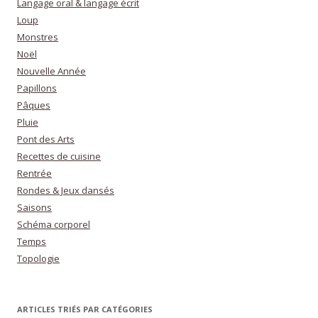
Langage oral & langage écrit
Loup
Monstres
Noël
Nouvelle Année
Papillons
Pâques
Pluie
Pont des Arts
Recettes de cuisine
Rentrée
Rondes & Jeux dansés
Saisons
Schéma corporel
Temps
Topologie
ARTICLES TRIÉS PAR CATÉGORIES