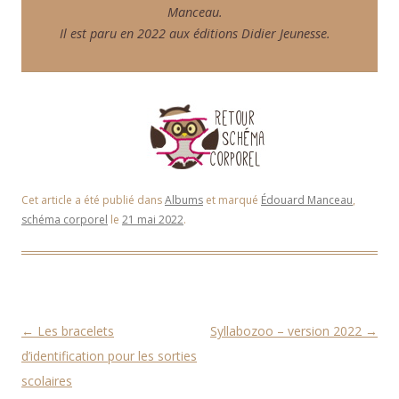
Manceau.
Il est paru en 2022 aux éditions Didier Jeunesse.
Cet article a été publié dans
Albums
et marqué
Édouard Manceau
,
schéma corporel
le
21 mai 2022
.
Navigation des articles
←
Les bracelets
Syllabozoo – version 2022
→
d’identification pour les sorties
scolaires