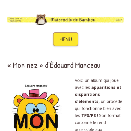
Maternelle de Bambou
Des idées pour les enseignants de cycle 1
Aller au contenu
MENU
« Mon nez » d’Édouard Manceau
Voici un album qui joue
avec les
apparitions et
disparitions
d’éléments
, un procédé
qui fonctionne bien avec
les
TPS/PS
! Son format
cartonné le rend
accessible aux