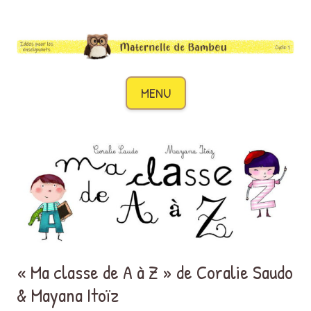
Maternelle de Bambou
Des idées pour les enseignants de cycle 1
Aller au contenu
MENU
« Ma classe de A à Z » de Coralie Saudo
& Mayana Itoïz