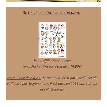
Référence de l’Album sur Amazon
:
lien d’affiliation Amazon
(prix d’achat fixé par l’éditeur : 14,90€)
« Ma Classe de A à Z »
est un album écrit par Coralie Saudo
et illustré par Mayana Itoïz. Il est paru en 2011 aux éditions
des P’tits Bérets.