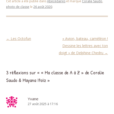
Cet article a été publié dans
Abécédaires
et marqué
Coralie Saudo
,
photo de classe
le
26 août 2020
.
Navigation des articles
←
Les Octofun
« Avion, bateau, caméléon !
Dessine les lettres avec ton
doigt » de Delphine Chedru
→
3 réflexions sur «
« Ma classe de A à Z » de Coralie
Saudo & Mayana Itoïz
»
Yvane
27 août 2025 à 17:16