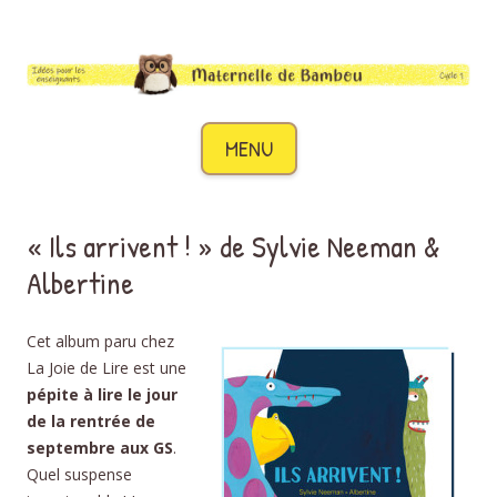
Maternelle de Bambou
Des idées pour les enseignants de cycle 1
Aller au contenu
MENU
« Ils arrivent ! » de Sylvie Neeman &
Albertine
Cet album paru chez
La Joie de Lire est une
pépite à lire le jour
de la rentrée de
septembre aux GS
.
Quel suspense