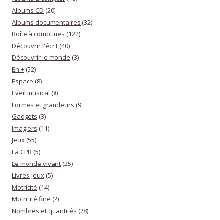
Albums CD
(20)
Albums documentaires
(32)
Boîte à comptines
(122)
Découvrir l'écrit
(40)
Découvrir le monde
(3)
En +
(52)
Espace
(8)
Eveil musical
(8)
Formes et grandeurs
(9)
Gadgets
(3)
Imagiers
(11)
Jeux
(55)
La CPB
(5)
Le monde vivant
(25)
Livres-jeux
(5)
Motricité
(14)
Motricité fine
(2)
Nombres et quantités
(28)