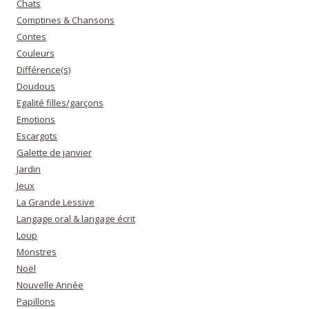
Chats
Comptines & Chansons
Contes
Couleurs
Différence(s)
Doudous
Egalité filles/garçons
Emotions
Escargots
Galette de janvier
Jardin
Jeux
La Grande Lessive
Langage oral & langage écrit
Loup
Monstres
Noël
Nouvelle Année
Papillons