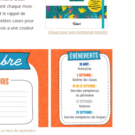
ent chaque mois :
CU
t le rappel de
FORMU
etites cases pour
ois a une couleur
Cliquez pour une commande Amazon
t.
Le mois de septembre