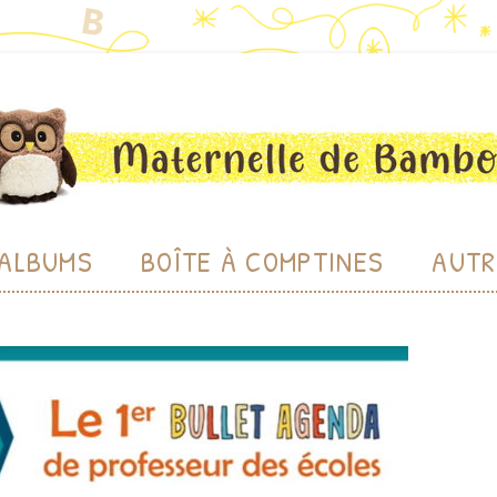
bou
Aller au contenu
ALBUMS
BOÎTE À COMPTINES
AUTR
CHE
CHERC
LU
BIBL
PRODU