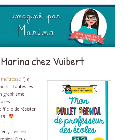
DÉ
PHON
D
NOMB
 Marina chez Vuibert
STRUC
AU
a maîtresse ?
) a
ants ! Toutes les
ÉDU
n graphisme
jolies
RELAT
ifficile de résister
L’É
019 !
SC
ent, il est en
emaine. Deux
RECE