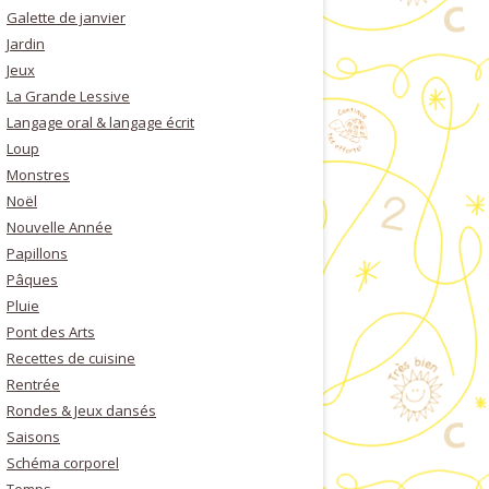
Galette de janvier
Jardin
Jeux
La Grande Lessive
Langage oral & langage écrit
Loup
Monstres
Noël
Nouvelle Année
Papillons
Pâques
Pluie
Pont des Arts
Recettes de cuisine
Rentrée
Rondes & Jeux dansés
Saisons
Schéma corporel