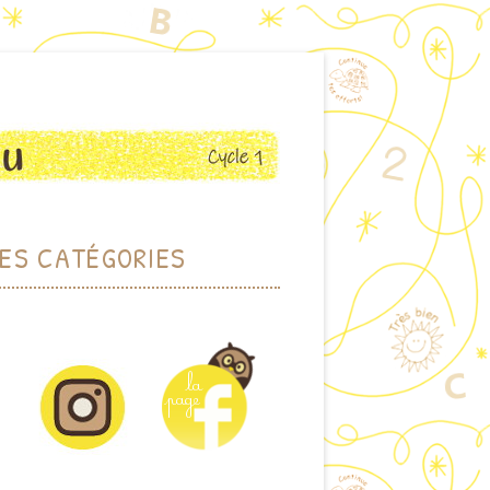
ES CATÉGORIES
RCHER PAR THÈME
HER PAR MOTS-CLEFS
DOTHÈQUE (JEUX)
IOTHÈQUE (ALBUMS)
CTIONS PLASTIQUES