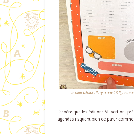
le mini-bémol : il n’y a que 28 lignes po
J’espère que les éditions Vuibert ont pr
agendas risquent bien de partir comme d