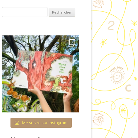
ET VISUELLES
Rechercher :
COUVRIR L’ÉCRIT
OLOGIE & ENTRÉE
ANS LA LECTURE
RES ET QUANTITÉS
TURATION DU TEMPS
 FIL DES SAISONS
CATION À LA VIE
AFFECTIVE ET
IONNELLE (ÉVAR) À
COLE MATERNELLE
Me suivre sur Instagram
HÉMA CORPOREL
TTES IMAGÉES POUR