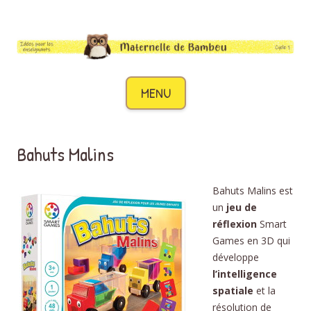
Maternelle de Bambou
Des idées pour les enseignants de cycle 1
Aller au contenu
MENU
Bahuts Malins
Bahuts Malins est
un
jeu de
réflexion
Smart
Games en 3D qui
développe
l’intelligence
spatiale
et la
résolution de