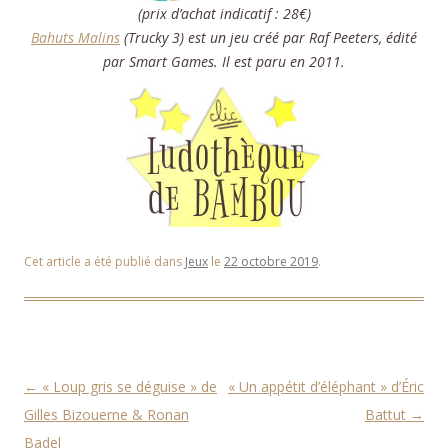
(prix d’achat indicatif : 28€)
Bahuts Malins
(Trucky 3) est un jeu créé par Raf Peeters, édité
par Smart Games. Il est paru en 2011.
Cet article a été publié dans
Jeux
le
22 octobre 2019
.
Navigation des articles
←
« Loup gris se déguise » de
« Un appétit d’éléphant » d’Éric
Gilles Bizouerne & Ronan
Battut
→
Badel