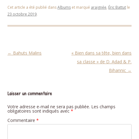
Cet article a été publié dans
Albums
et marqué
araignée
,
Éric Battut
le
23 octobre 2019
.
Navigation des articles
←
Bahuts Malins
« Bien dans sa tête, bien dans
sa classe » de D. Adad & P.
Bihannic
→
Laisser un commentaire
Votre adresse e-mail ne sera pas publiée.
Les champs
obligatoires sont indiqués avec
*
Commentaire
*