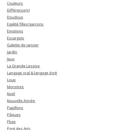
Couleurs
Différence(s)
Doudous
Egalité filles/garçons
Emotions
Escargots
Galette de janvier
Jardin
Jeux
La Grande Lessive
Langage oral & langage écrit
Loup
Monstres
Noël
Nouvelle Année
Papillons
Pâques
Pluie
Pont des Arts