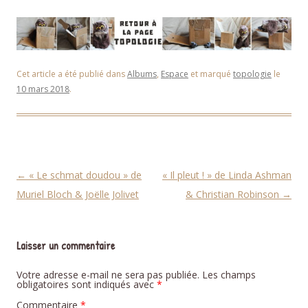
Cet article a été publié dans
Albums
,
Espace
et marqué
topologie
le
10 mars 2018
.
Navigation des articles
←
« Le schmat doudou » de
« Il pleut ! » de Linda Ashman
Muriel Bloch & Joëlle Jolivet
& Christian Robinson
→
Laisser un commentaire
Votre adresse e-mail ne sera pas publiée.
Les champs
obligatoires sont indiqués avec
*
Commentaire
*