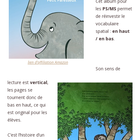
Cet album pour
les
PS/MS
permet
de réinvestir le
vocabulaire
spatial :
en haut
/ en bas
.
lien d’affiliation Amazon
Son sens de
lecture est
vertical
,
les pages se
tournent donc de
bas en haut, ce qui
est original pour les
élèves.
C’est l’histoire d’un