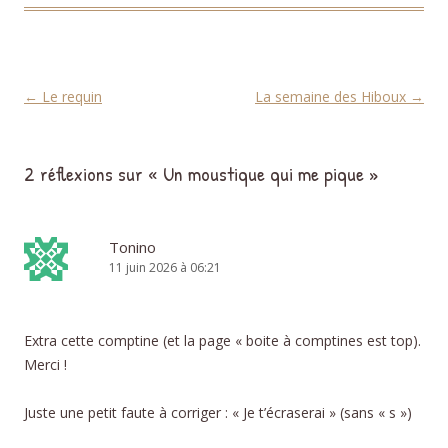
Navigation des articles
←
Le requin
La semaine des Hiboux
→
2 réflexions sur «
Un moustique qui me pique
»
Tonino
11 juin 2026 à 06:21
Extra cette comptine (et la page « boite à comptines est top).
Merci !
Juste une petit faute à corriger : « Je t’écraserai » (sans « s »)