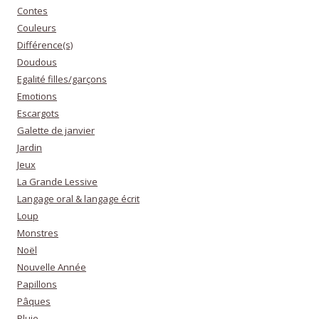
Contes
Couleurs
Différence(s)
Doudous
Egalité filles/garçons
Emotions
Escargots
Galette de janvier
Jardin
Jeux
La Grande Lessive
Langage oral & langage écrit
Loup
Monstres
Noël
Nouvelle Année
Papillons
Pâques
Pluie