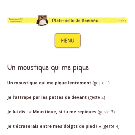
Maternelle de Bambou
Des idées pour les enseignants de cycle 1
Aller au contenu
MENU
Un moustique qui me pique
Un moustique qui me pique lentement
(geste 1)
Je l’attrape par les pattes de devant
(geste 2)
Je lui dis : « Moustique, si tu me repiques
(geste 3)
Je t’écraserais entre mes doigts de pied ! »
(geste 4)