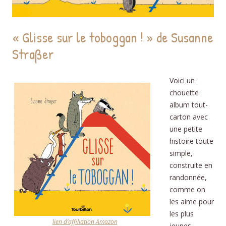
« Glisse sur le toboggan ! » de Susanne
Straßer
Voici un
chouette
album tout-
carton avec
une petite
histoire toute
simple,
construite en
randonnée,
comme on
les aime pour
les plus
lien d’affiliation Amazon
jeunes