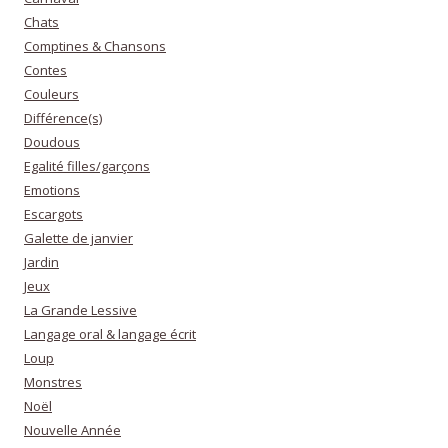
Chats
Comptines & Chansons
Contes
Couleurs
Différence(s)
Doudous
Egalité filles/garçons
Emotions
Escargots
Galette de janvier
Jardin
Jeux
La Grande Lessive
Langage oral & langage écrit
Loup
Monstres
Noël
Nouvelle Année