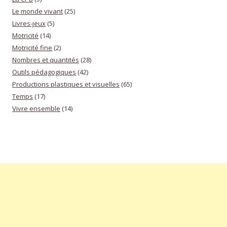
Le monde vivant
(25)
Livres-jeux
(5)
Motricité
(14)
Motricité fine
(2)
Nombres et quantités
(28)
Outils pédagogiques
(42)
Productions plastiques et visuelles
(65)
Temps
(17)
Vivre ensemble
(14)