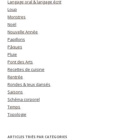
Langage oral & langage écrit
Loup
Monstres
Noël
Nouvelle Année
Papillons
Pâques
Pluie
Pont des Arts
Recettes de cuisine
Rentrée
Rondes & Jeux dansés
Saisons
Schéma corporel
Temps
Topologie
ARTICLES TRIÉS PAR CATÉGORIES