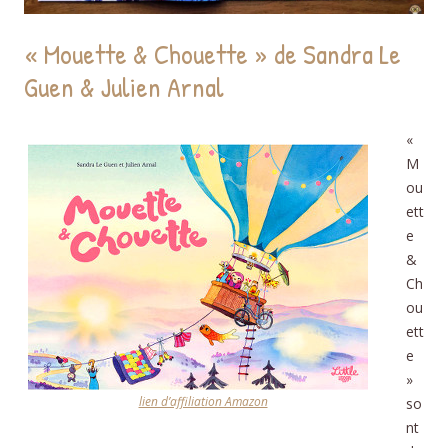
« Mouette & Chouette » de Sandra Le
Guen & Julien Arnal
«
M
ou
ett
e
&
Ch
ou
ett
e
»
lien d’affiliation Amazon
so
nt