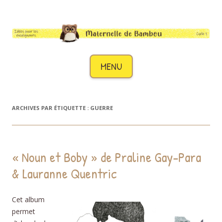
Maternelle de Bambou
Des idées pour les enseignants de cycle 1
Aller au contenu
MENU
ARCHIVES PAR ÉTIQUETTE :
GUERRE
« Noun et Boby » de Praline Gay-Para
& Lauranne Quentric
Cet album
permet