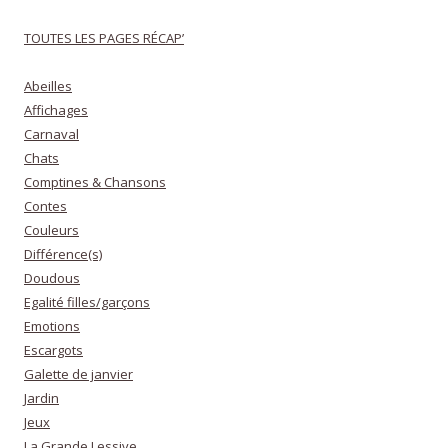
TOUTES LES PAGES RÉCAP’
Abeilles
Affichages
Carnaval
Chats
Comptines & Chansons
Contes
Couleurs
Différence(s)
Doudous
Egalité filles/garçons
Emotions
Escargots
Galette de janvier
Jardin
Jeux
La Grande Lessive