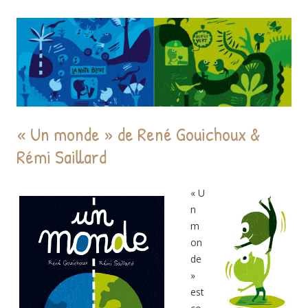
« Un monde » de René Gouichoux &
Rémi Saillard
« U
n
m
on
de
»
est