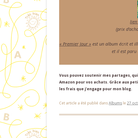
lien
(prix d’acha
« Premier Jour »
est un album écrit et i
et il est par
Vous pouvez soutenir mes partages, qui 
Amazon pour vos achats. Grâce aux petit
les frais que j’engage pour mon blog.
Cet article a été publié dans
Albums
le
27 oc