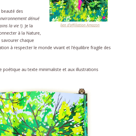
CU
a beauté des
environnement dénué
FORMU
lien d’affiliation Amazon
ns la vie !)
. Je la
onnecter à la Nature,
t savourer chaque
tion à respecter le monde vivant et l’équilibre fragile des
poétique au texte minimaliste et aux illustrations