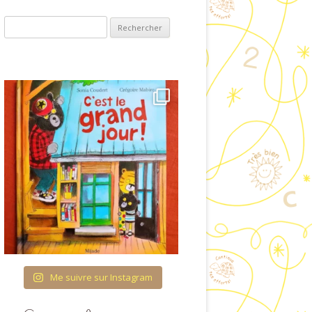
ET VISUELLES
Rechercher :
COUVRIR L’ÉCRIT
OLOGIE & ENTRÉE
ANS LA LECTURE
RES ET QUANTITÉS
TURATION DU TEMPS
 FIL DES SAISONS
CATION À LA VIE
AFFECTIVE ET
IONNELLE (ÉVAR) À
COLE MATERNELLE
Me suivre sur Instagram
HÉMA CORPOREL
TTES IMAGÉES POUR