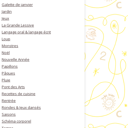
Galette de janvier
Jardin
Jeux
La Grande Lessive
Langage oral & langage écrit
Loup
Monstres
Noël
Nouvelle Année
Papillons
Pâques
Pluie
Pont des Arts
Recettes de cuisine
Rentrée
Rondes & Jeux dansés
Saisons
Schéma corporel