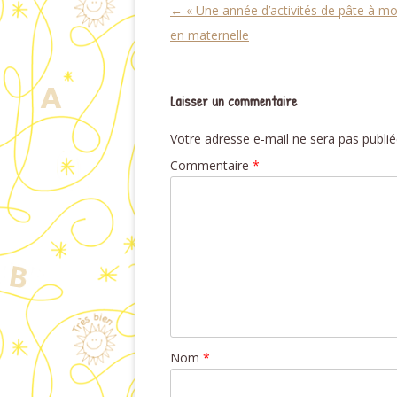
Navigation des articles
←
« Une année d’activités de pâte à mo
en maternelle
Laisser un commentaire
Votre adresse e-mail ne sera pas publié
Commentaire
*
Nom
*