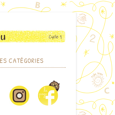
ES CATÉGORIES
RCHER PAR THÈME
HER PAR MOTS-CLEFS
DOTHÈQUE (JEUX)
IOTHÈQUE (ALBUMS)
CTIONS PLASTIQUES