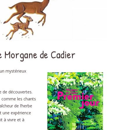
DÉ
PHON
D
NOMB
e Morgane de Cadier
STRUC
’un mystérieux
AU
ÉDU
ie de découvertes.
e, comme les chants
RELAT
raîcheur de l’herbe
L’É
t une expérience
SC
t à vivre et à
RECE