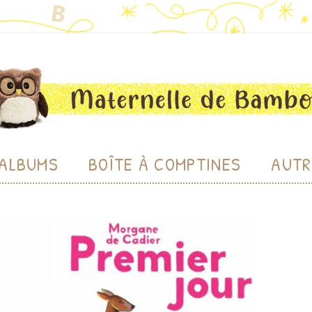
bou
Aller au contenu
ALBUMS
BOÎTE À COMPTINES
AUTR
CHE
CHERC
LU
BIBL
PRODU