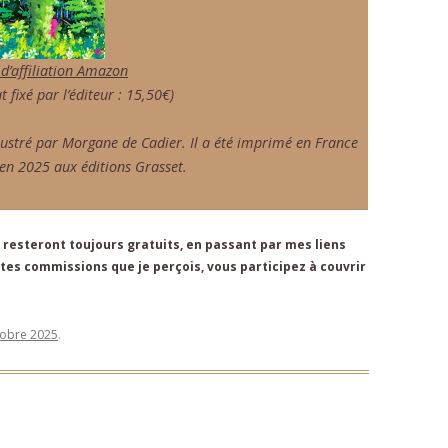
 d’affiliation Amazon
t fixé par l’éditeur : 15,50€)
llustré par Morgane de Cadier. Il a été imprimé en France
u en 2025 aux éditions Grasset.
resteront toujours gratuits, en passant par mes liens
es commissions que je perçois, vous participez à couvrir
tobre 2025
.