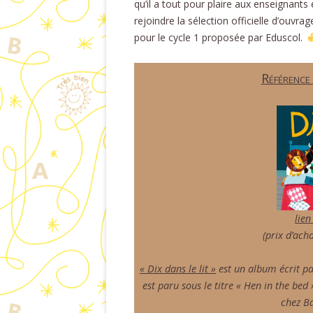
qu’il a tout pour plaire aux enseignants 
rejoindre la sélection officielle d’ouvrag
pour le cycle 1 proposée par Eduscol.
Référence
lien
(prix d’acha
« Dix dans le lit »
est un album écrit pa
est paru sous le titre « Hen in the bed
chez B