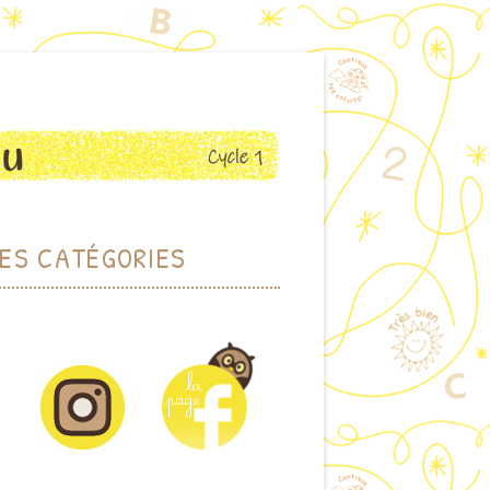
ES CATÉGORIES
RCHER PAR THÈME
HER PAR MOTS-CLEFS
DOTHÈQUE (JEUX)
IOTHÈQUE (ALBUMS)
CTIONS PLASTIQUES