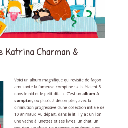
DÉ
PHON
D
 de Katrina Charman &
NOMB
STRUC
AU
Voici un album magnifique qui revisite de façon
ÉDU
amusante la fameuse comptine : « Ils étaient 5
dans le nid et le petit dit… ». C’est un
album à
RELAT
compter
, ou plutôt à décompter, avec la
L’É
diminution progressive d’une collection initiale de
10 animaux. Au départ, dans le lit, il y a : un lion,
SC
une vache à lunettes et ses livres, un chat, un
RECE
mouton, un chien, un paresseux endormi avec