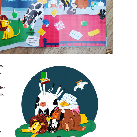
vec
la
les
ils
e
e