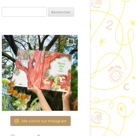
ET VISUELLES
Rechercher :
COUVRIR L’ÉCRIT
OLOGIE & ENTRÉE
ANS LA LECTURE
RES ET QUANTITÉS
TURATION DU TEMPS
 FIL DES SAISONS
CATION À LA VIE
AFFECTIVE ET
IONNELLE (ÉVAR) À
COLE MATERNELLE
Me suivre sur Instagram
HÉMA CORPOREL
TTES IMAGÉES POUR