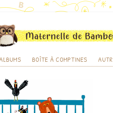
bou
Aller au contenu
ALBUMS
BOÎTE À COMPTINES
AUTR
CHE
CHERC
LU
BIBL
PRODU