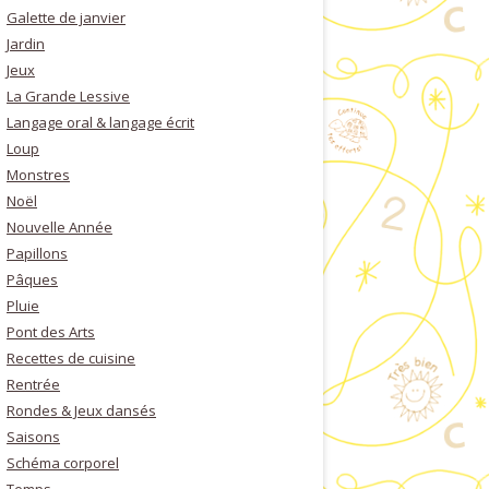
Galette de janvier
Jardin
Jeux
La Grande Lessive
Langage oral & langage écrit
Loup
Monstres
Noël
Nouvelle Année
Papillons
Pâques
Pluie
Pont des Arts
Recettes de cuisine
Rentrée
Rondes & Jeux dansés
Saisons
Schéma corporel