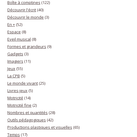
Boîte à comptines
(122)
Découvrir l'écrit
(40)
Découvrir le monde
(3)
En +
(52)
Espace
(8)
Eveil musical
(8)
Formes et grandeurs
(9)
Gadgets
(3)
Imagiers
(11)
Jeux
(55)
La CPB
(5)
Le monde vivant
(25)
Livres-jeux
(5)
Motricité
(14)
Motricité fine
(2)
Nombres et quantités
(28)
Outils pédagogiques
(42)
Productions plastiques et visuelles
(65)
Temps
(17)