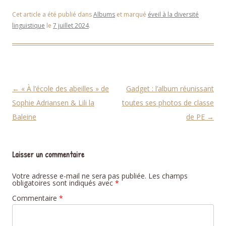
Cet article a été publié dans
Albums
et marqué
éveil à la diversité
linguistique
le
7 juillet 2024
.
Navigation des articles
←
« À l’école des abeilles » de
Gadget : l’album réunissant
Sophie Adriansen & Lili la
toutes ses photos de classe
Baleine
de PE
→
Laisser un commentaire
Votre adresse e-mail ne sera pas publiée.
Les champs
obligatoires sont indiqués avec
*
Commentaire
*