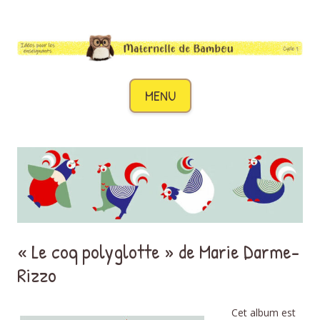
Maternelle de Bambou
Des idées pour les enseignants de cycle 1
Aller au contenu
MENU
« Le coq polyglotte » de Marie Darme-
Rizzo
Cet album est