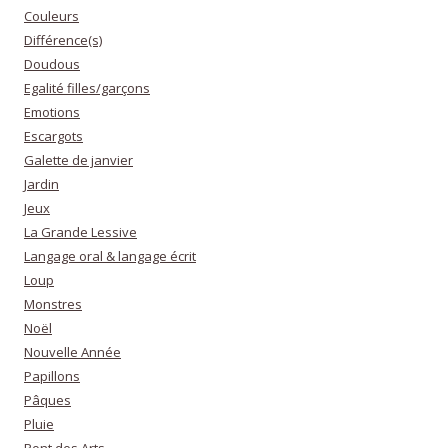
Couleurs
Différence(s)
Doudous
Egalité filles/garçons
Emotions
Escargots
Galette de janvier
Jardin
Jeux
La Grande Lessive
Langage oral & langage écrit
Loup
Monstres
Noël
Nouvelle Année
Papillons
Pâques
Pluie
Pont des Arts