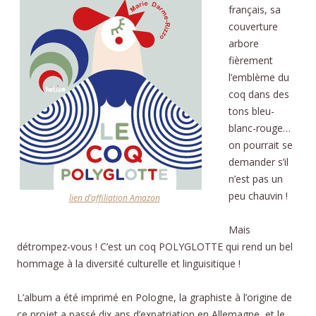
français, sa
couverture
arbore
fièrement
l’emblème du
coq dans des
tons bleu-
blanc-rouge…
on pourrait se
demander s’il
n’est pas un
peu chauvin !
lien d’affiliation Amazon
Mais
détrompez-vous ! C’est un coq POLYGLOTTE qui rend un bel
hommage à la diversité culturelle et linguisitique !
L’album a été imprimé en Pologne, la graphiste à l’origine de
ce projet a passé dix ans d’expatriation en Allemagne, et le