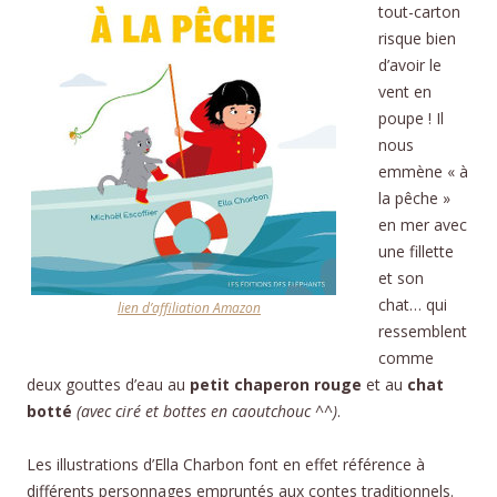
tout-carton
risque bien
d’avoir le
vent en
poupe ! Il
nous
emmène « à
la pêche »
en mer avec
une fillette
et son
chat… qui
lien d’affiliation Amazon
ressemblent
comme
deux gouttes d’eau au
petit chaperon rouge
et au
chat
botté
(avec ciré et bottes en caoutchouc ^^)
.
Les illustrations d’Ella Charbon font en effet référence à
différents personnages empruntés aux contes traditionnels.