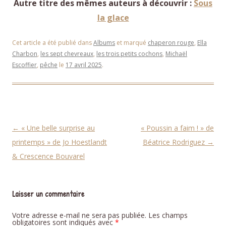
Autre titre des mêmes auteurs à découvrir :
Sous
la glace
Cet article a été publié dans
Albums
et marqué
chaperon rouge
,
Ella
Charbon
,
les sept chevreaux
,
les trois petits cochons
,
Michaël
Escoffier
,
pêche
le
17 avril 2025
.
Navigation des articles
←
« Une belle surprise au
« Poussin a faim ! » de
printemps » de Jo Hoestlandt
Béatrice Rodriguez
→
& Crescence Bouvarel
Laisser un commentaire
Votre adresse e-mail ne sera pas publiée.
Les champs
obligatoires sont indiqués avec
*