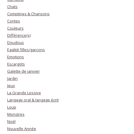
Chats
Comptines & Chansons
Contes
Couleurs
Différence(s)
Doudous
Egalité filles/garçons
Emotions
Escargots
Galette de janvier
Jardin
Jeux
La Grande Lessive
Langage oral & langage écrit
Loup
Monstres
Noël
Nouvelle Année