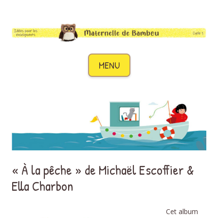
Maternelle de Bambou
Des idées pour les enseignants de cycle 1
Aller au contenu
MENU
« À la pêche » de Michaël Escoffier &
Ella Charbon
Cet album