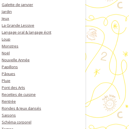
Galette de janvier
Jardin
Jeux
La Grande Lessive
Langage oral & langage écrit
Loup
Monstres
Noël
Nouvelle Année
Papillons
Pâques
Pluie
Pont des Arts
Recettes de cuisine
Rentrée
Rondes & Jeux dansés
Saisons
Schéma corporel