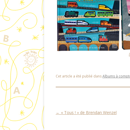
Cet article a été publié dans
Albums à compt
Navigation des articles
←
« Tous ! » de Brendan Wenzel