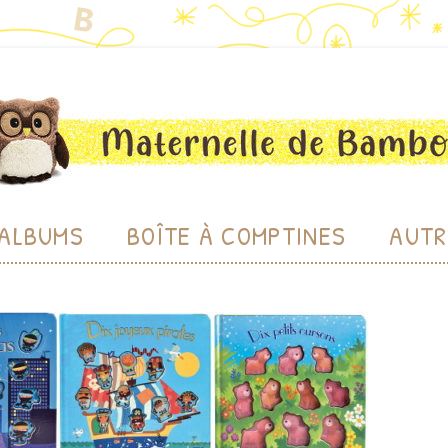
bou
Aller au contenu
ALBUMS
BOÎTE À COMPTINES
AUTR
CHE
LU
BIBL
PRODU