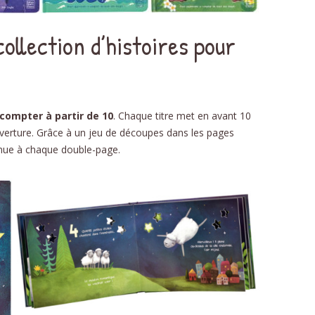
DÉ
collection d’histoires pour
PHON
D
NOMB
compter à partir de 10
. Chaque titre met en avant 10
STRUC
ouverture. Grâce à un jeu de découpes dans les pages
AU
nue à chaque double-page.
ÉDU
RELAT
L’É
SC
RECE
CU