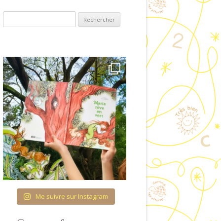
COUVRIR L’ÉCRIT
Rechercher :
OLOGIE & ENTRÉE
ANS LA LECTURE
RES ET QUANTITÉS
TURATION DU TEMPS
 FIL DES SAISONS
CATION À LA VIE
AFFECTIVE ET
IONNELLE (ÉVAR) À
COLE MATERNELLE
HÉMA CORPOREL
Me suivre sur Instagram
TTES IMAGÉES POUR
ISINER EN CLASSE