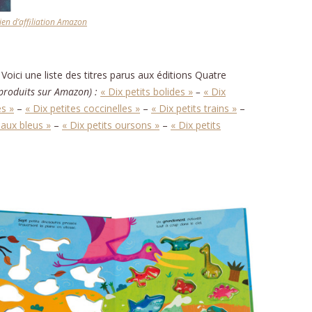
CONTA
lien d’affiliation Amazon
ici une liste des titres parus aux éditions Quatre
es produits sur Amazon) :
« Dix petits bolides »
–
« Dix
es »
–
« Dix petites coccinelles »
–
« Dix petits trains »
–
eaux bleus »
–
« Dix petits oursons »
–
« Dix petits