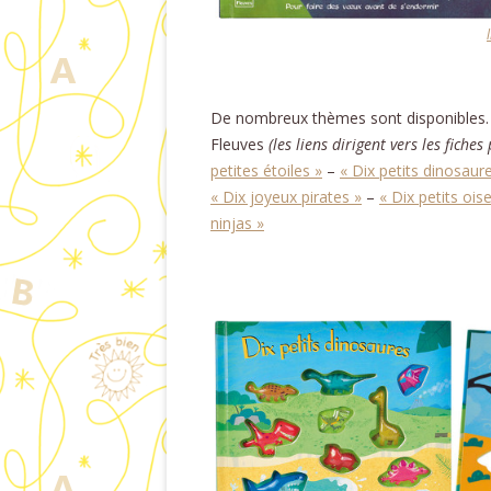
De nombreux thèmes sont disponibles. Vo
Fleuves
(les liens dirigent vers les fich
petites étoiles »
–
« Dix petits dinosaur
« Dix joyeux pirates »
–
« Dix petits ois
ninjas »