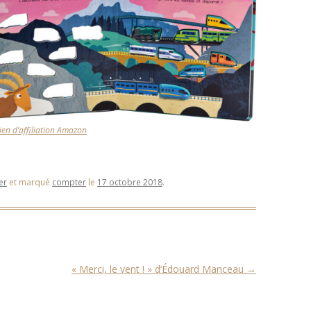
lien d’affiliation Amazon
er
et marqué
compter
le
17 octobre 2018
.
« Merci, le vent ! » d’Édouard Manceau
→