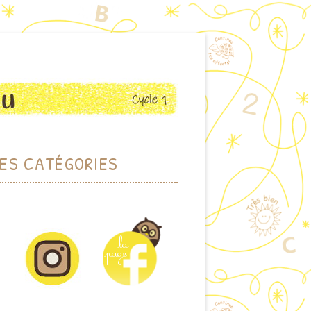
ES CATÉGORIES
RCHER PAR THÈME
DOTHÈQUE (JEUX)
IOTHÈQUE (ALBUMS)
CTIONS PLASTIQUES
ET VISUELLES