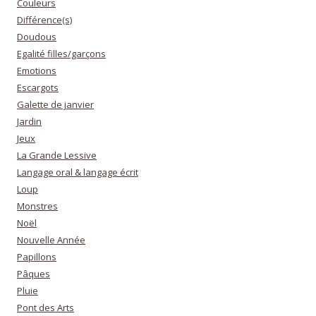
Couleurs
Différence(s)
Doudous
Egalité filles/garçons
Emotions
Escargots
Galette de janvier
Jardin
Jeux
La Grande Lessive
Langage oral & langage écrit
Loup
Monstres
Noël
Nouvelle Année
Papillons
Pâques
Pluie
Pont des Arts