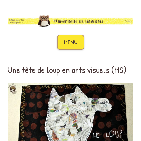
Maternelle de Bambou
Des idées pour les enseignants de cycle 1
Aller au contenu
MENU
Une tête de loup en arts visuels (MS)