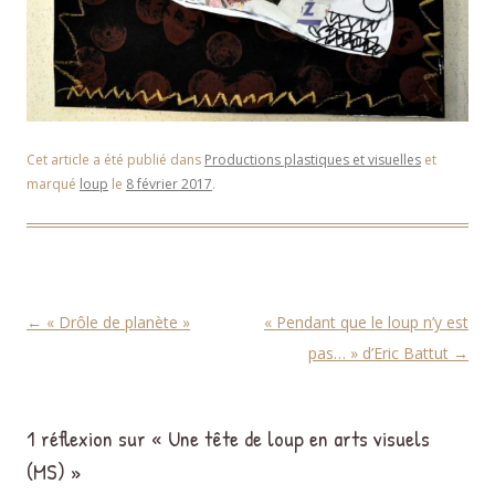
Cet article a été publié dans
Productions plastiques et visuelles
et
marqué
loup
le
8 février 2017
.
Navigation des articles
←
« Drôle de planète »
« Pendant que le loup n’y est
pas… » d’Eric Battut
→
1 réflexion sur «
Une tête de loup en arts visuels
(MS)
»