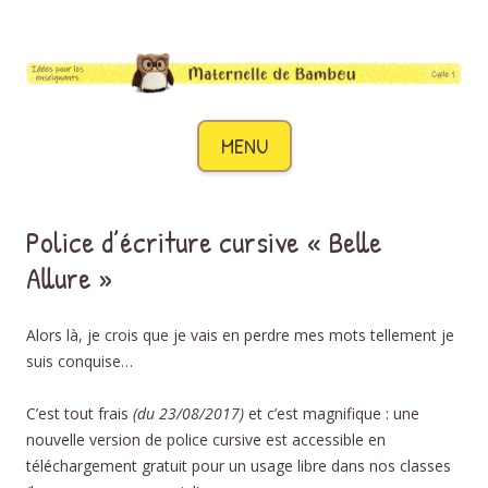
Maternelle de Bambou
Des idées pour les enseignants de cycle 1
Aller au contenu
MENU
Police d’écriture cursive « Belle
Allure »
Alors là, je crois que je vais en perdre mes mots tellement je
suis conquise…
C’est tout frais
(du 23/08/2017)
et c’est magnifique : une
nouvelle version de police cursive est accessible en
téléchargement gratuit pour un usage libre dans nos classes