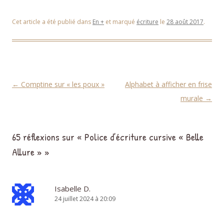
Cet article a été publié dans
En +
et marqué
écriture
le
28 août 2017
.
Navigation des articles
←
Comptine sur « les poux »
Alphabet à afficher en frise
murale
→
65 réflexions sur «
Police d’écriture cursive « Belle
Allure »
»
Isabelle D.
24 juillet 2024 à 20:09